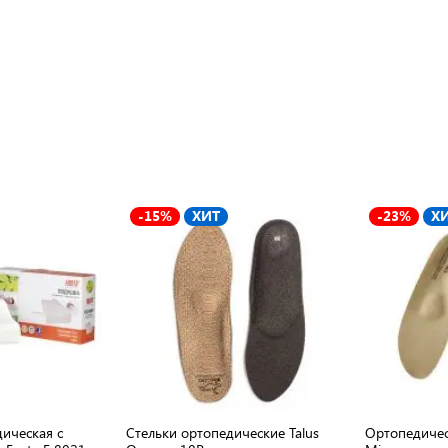
-15%
ХИТ
-23%
Х
ическая с
Стельки ортопедические Talus
Ортопедичес