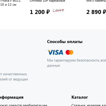
Fosta F 8021,
Оптима 10Р каркасные
Mix с памят
 10 и 12 см
1 200 ₽
2 890 
1 404 ₽
Способы оплаты
Мы гарантируем безопасность все
данные
 качественных,
елий от ведущих
нформация
Каталог
окат средств реабилитации
Стельки, изделия дл