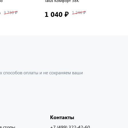
ью
Talus Комфорт 38К
Soft Tec
₽
1 040 ₽
2 39
3 730 ₽
1 246 ₽
х способов оплаты и не сохраняем ваши
Контакты
я стопы
+7 (499) 322-42-60