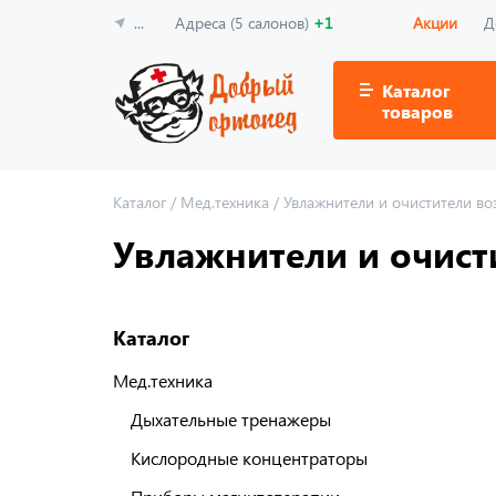
...
Адреса (5 салонов)
+1
Акции
Д
Каталог
товаров
Каталог
/
Мед.техника
/
Увлажнители и очистители во
Увлажнители и очисти
Каталог
Мед.техника
Дыхательные тренажеры
Кислородные концентраторы