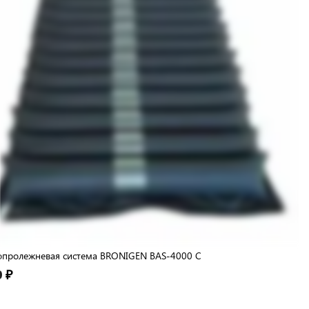
опролежневая система BRONIGEN BAS-4000 C
0 ₽