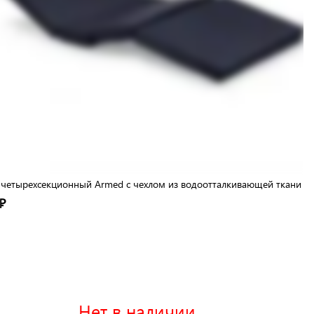
четырехсекционный Armed с чехлом из водоотталкивающей ткани
₽
Нет в наличии