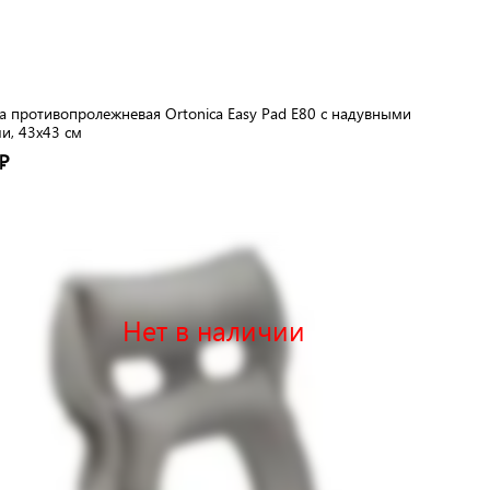
 противопролежневая Ortonica Easy Pad E80 с надувными
и, 43x43 см
₽
Нет в наличии