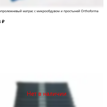
пролежневый матрас с микрообдувом и простыней Orthoforma
4 ₽
Нет в наличии