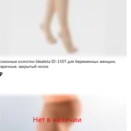
сионные колготки Idealista ID-150Т для беременных женщин,
зрачные, закрытый носок
₽
Нет в наличии