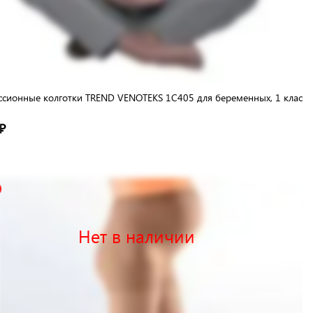
сионные колготки TREND VENOTEKS 1C405 для беременных, 1 класс,
₽
Нет в наличии