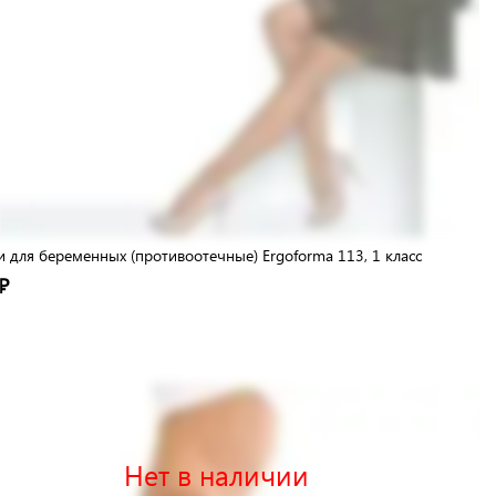
и для беременных (противоотечные) Ergoforma 113, 1 класс
₽
Нет в наличии