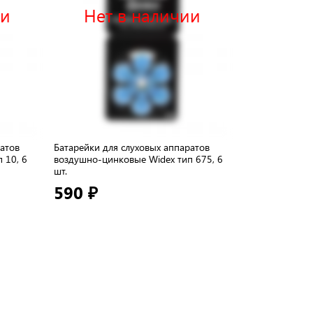
ии
Нет в наличии
Нет 
ратов
Батарейки для слуховых аппаратов
Батарейки для 
 10, 6
воздушно-цинковые Widex тип 675, 6
воздушно-цинк
шт.
шт.
590 ₽
290 ₽
370