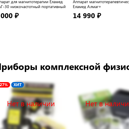
парат для магнитотерапии Еламед
Аппарат магнитотерапевтиче
Г-30 низкочастотный портативный
Еламед Алмаг+
 000 ₽
14 990 ₽
риборы комплексной физи
-27%
ХИТ
Нет в наличии
Нет в налич