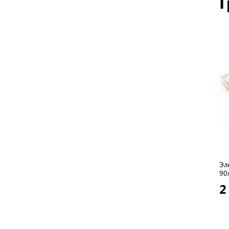
Г
Эл
90
2