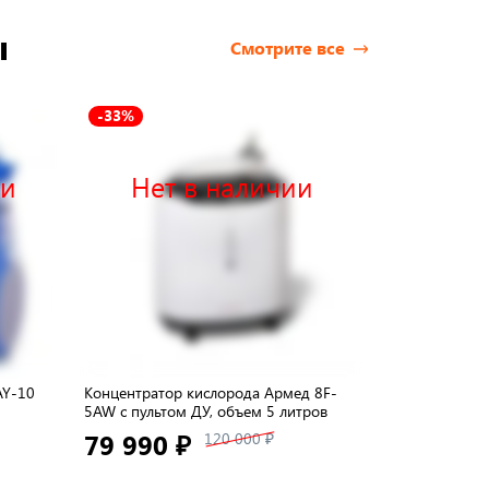
ы
Смотрите все
-33%
-32%
ии
Нет в наличии
Нет 
AY-10
Концентратор кислорода Армед 8F-
Концентратор 
5AW с пультом ДУ, объем 5 литров
объем 5 литро
79 990 ₽
74 990 ₽
120 000 ₽