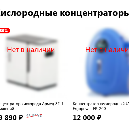
ислородные концентратор
-39%
Нет в наличии
Нет в налич
нцентратор кислорода Армед 8F-1
Концентратор кислородный J
машний
Ergopower ER-200
9 890 ₽
12 000 ₽
48 890 ₽