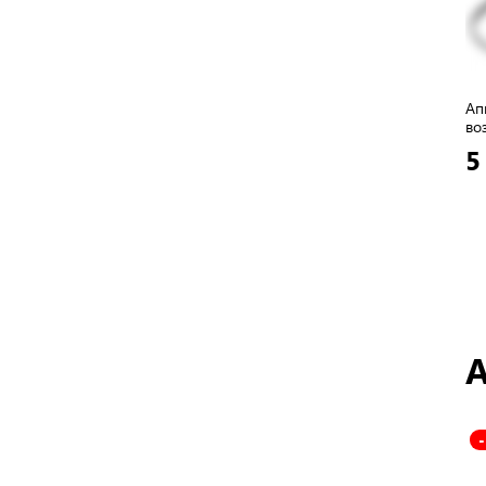
Ап
во
5
А