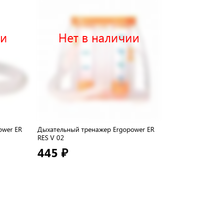
ии
Нет в наличии
Нет 
ower ER
Дыхательный тренажер Ergopower ER
Дыхательный т
RES V 02
Комфорт
445 ₽
2 498 ₽