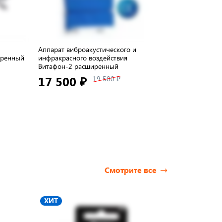
Аппарат виброакустического и
Аппарат для 
иренный
инфракрасного воздействия
ДМВ-01
Витафон-2 расширенный
69 900 ₽
17 500 ₽
19 500 ₽
Смотрите все
ХИТ
-22%