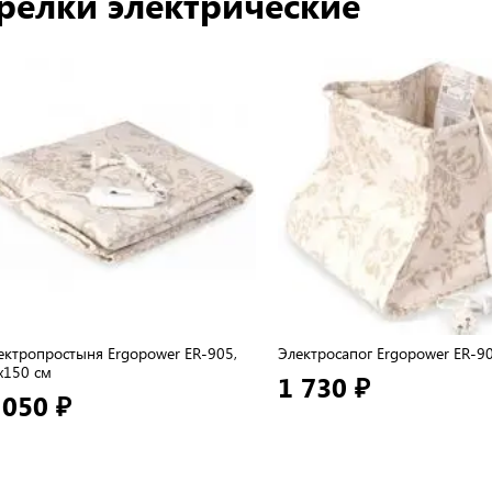
релки электрические
ектропростыня Ergopower ER-905,
Электросапог Ergopower ER-9
x150 см
1 730 ₽
 050 ₽