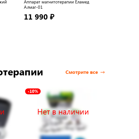
ский
Аппарат магнитотерапии Еламед
Аппарат магни
Алмаг-01
Еламед Алмаг-
11 990 ₽
25 290 ₽
отерапии
Смотрите все
-10%
ии
Нет в наличии
Нет 