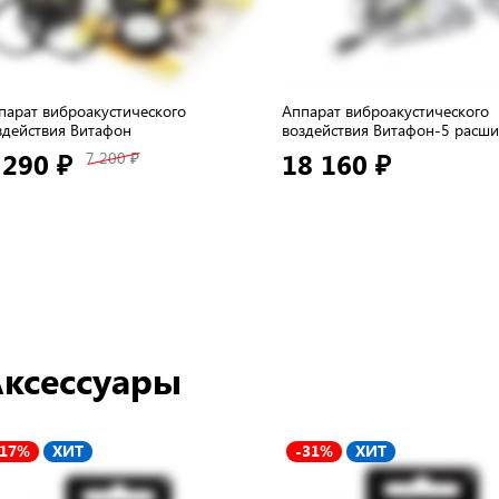
парат виброакустического
Аппарат виброакустического
здействия Витафон
воздействия Витафон-5 расш
 290 ₽
18 160 ₽
7 200 ₽
ксессуары
-17%
ХИТ
-31%
ХИТ