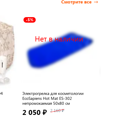
Смотрите все
-5%
Нет в наличии
Нет 
04
Электрогрелка для косметологии
Электрогрелка
EcoSapiens Hot Mat ES-302
EcoSapiens Mim
непромокаемая 50х80 см
1 550 ₽
2 050 ₽
2 160 ₽