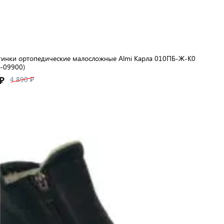
инки ортопедические малосложные Almi Карла 010ПБ-Ж-К0
-09900)
₽
4 890 ₽