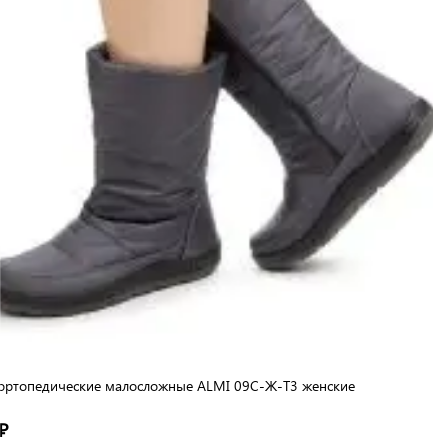
ортопедические малосложные ALMI 09С-Ж-Т3 женские
₽