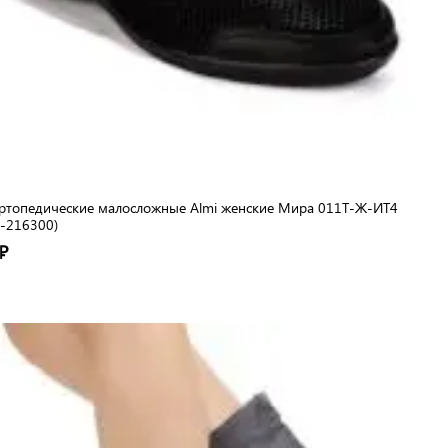
ртопедические малосложные Almi женские Мира 011Т-Ж-ИТ4
-216300)
₽