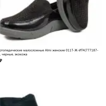
ртопедические малосложные Almi женские 011Т-Ж-ИТ4(777187-
, черные, экокожа
₽