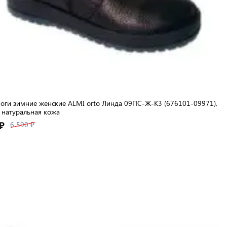
оги зимние женские ALMI orto Линда 09ПС-Ж-К3 (676101-09971),
 натуральная кожа
₽
6 590 ₽