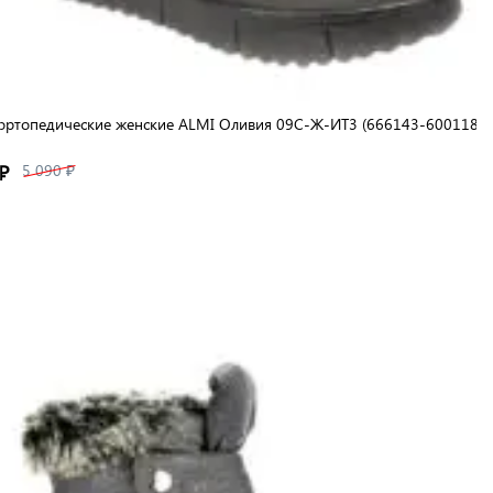
ортопедические женские ALMI Оливия 09С-Ж-ИТ3 (666143-600118),
₽
5 090 ₽