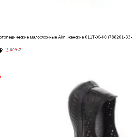
ртопедические малосложные Almi женские 011Т-Ж-К0 (788201-33-
₽
3 890 ₽