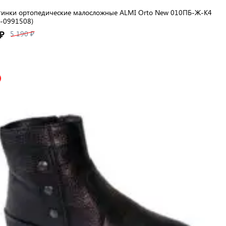
тинки ортопедические малосложные ALMI Orto New 010ПБ-Ж-К4
-0991508)
₽
5 190 ₽