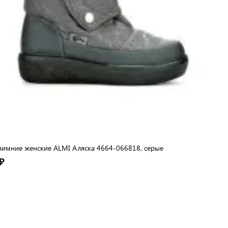
зимние женские ALMI Аляска 4664-066818, серые
₽