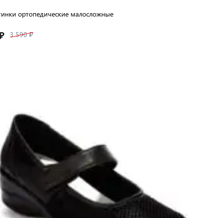
тинки ортопедические малосложные
₽
3 590 ₽