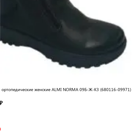
и ортопедические женские ALMI NORMA 09Б-Ж-К3 (680116-09971)
₽