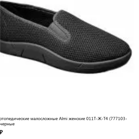
ртопедические малосложные Almi женские 011Т-Ж-Т4 (777103-
 черные
₽