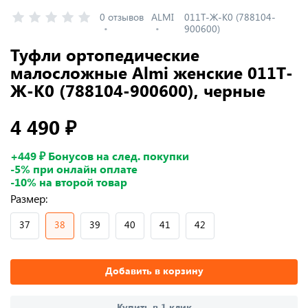
0 отзывов
ALMI
011Т-Ж-К0 (788104-
900600)
Туфли ортопедические
малосложные Almi женские 011Т-
Ж-К0 (788104-900600), черные
4 490 ₽
+449 ₽ Бонусов на след. покупки
-5% при онлайн оплате
-10% на второй товар
Размер:
37
38
39
40
41
42
Добавить в корзину
Купить в 1 клик