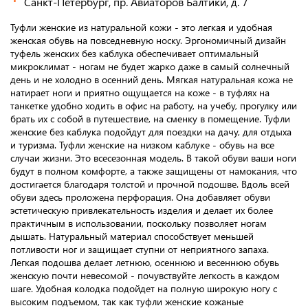
Санкт-Петербург, пр. Авиаторов Балтики, д. 7
Туфли женские из натуральной кожи - это легкая и удобная
женская обувь на повседневную носку. Эргономичный дизайн
туфель женских без каблука обеспечивает оптимальный
микроклимат - ногам не будет жарко даже в самый солнечный
день и не холодно в осенний день. Мягкая натуральная кожа не
натирает ноги и приятно ощущается на коже - в туфлях на
танкетке удобно ходить в офис на работу, на учебу, прогулку или
брать их с собой в путешествие, на сменку в помещение. Туфли
женские без каблука подойдут для поездки на дачу, для отдыха
и туризма. Туфли женские на низком каблуке - обувь на все
случаи жизни. Это всесезонная модель. В такой обуви ваши ноги
будут в полном комфорте, а также защищены от намокания, что
достигается благодаря толстой и прочной подошве. Вдоль всей
обуви здесь проложена перфорация. Она добавляет обуви
эстетическую привлекательность изделия и делает их более
практичным в использовании, поскольку позволяет ногам
дышать. Натуральный материал способствует меньшей
потливости ног и защищает ступни от неприятного запаха.
Легкая подошва делает летнюю, осеннюю и весеннюю обувь
женскую почти невесомой - почувствуйте легкость в каждом
шаге. Удобная колодка подойдет на полную широкую ногу с
высоким подъемом, так как туфли женские кожаные