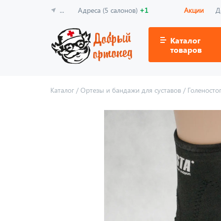
...
Адреса (5 салонов)
+1
Акции
Д
Каталог
товаров
Каталог
/
Ортезы и бандажи для суставов
/
Голеносто