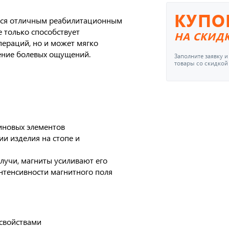
КУПО
ется отличным реабилитационным
 только способствует
НА СКИД
ераций, но и может мягко
ение болевых ощущений.
Заполните заявку 
товары со скидкой
иновых элементов
и изделия на стопе и
лучи, магниты усиливают его
нтенсивности магнитного поля
свойствами