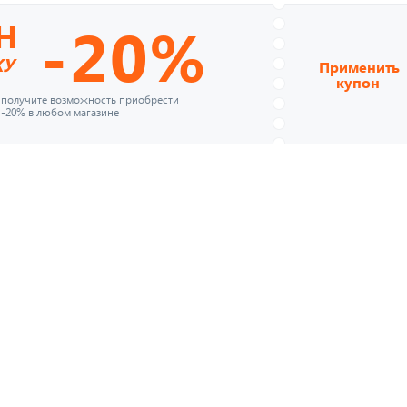
-20%
Н
КУ
Применить
купон
и получите возможность приобрести
 -20% в любом магазине