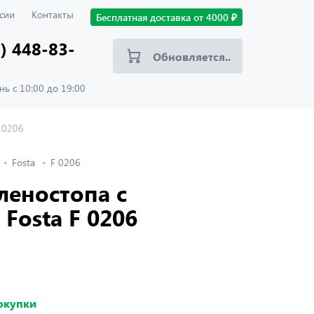
сии
Контакты
Бесплатная доставка от
4000
₽
) 448-83-
Обновляется..
ь с 10:00 до 19:00
 0206
Fosta
F 0206
леностопа с
Fosta F 0206
покупки