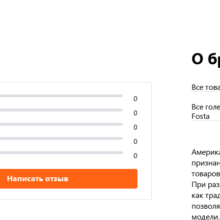
О б
Все тов
0
Все гол
0
Fosta
0
0
Америка
0
признан
товаров
Написать отзыв
При раз
как тра
позволя
модели.