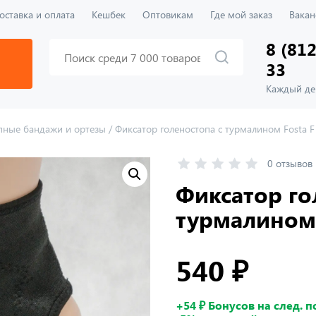
оставка и оплата
Кешбек
Оптовикам
Где мой заказ
Вакан
8 (812
33
Каждый ден
пные бандажи и ортезы
/
Фиксатор голеностопа с турмалином Fosta F
0 отзывов
Фиксатор го
турмалином 
540 ₽
+54 ₽ Бонусов на след. 