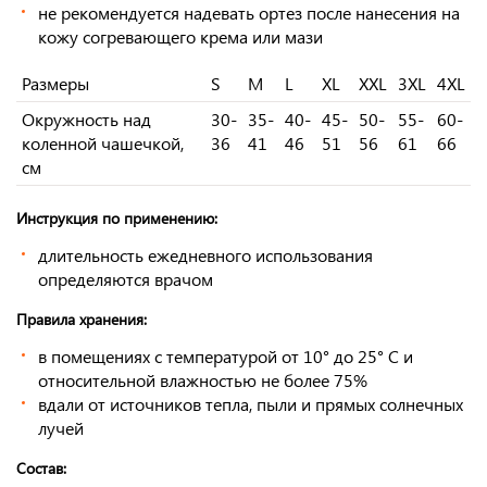
не рекомендуется надевать ортез после нанесения на
кожу согревающего крема или мази
Размеры
S
M
L
XL
XXL
3XL
4XL
Окружность над
30-
35-
40-
45-
50-
55-
60-
коленной чашечкой,
36
41
46
51
56
61
66
см
Инструкция по применению:
длительность ежедневного использования
определяются врачом
Правила хранения:
в помещениях с температурой от 10° до 25° С и
относительной влажностью не более 75%
вдали от источников тепла, пыли и прямых солнечных
лучей
Состав: