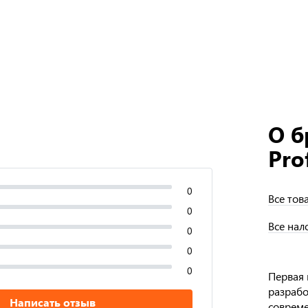
О б
Pro
0
Все тов
0
Все нал
0
0
0
Первая 
разрабо
Написать отзыв
совреме