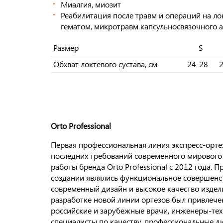
Миалгия, миозит
Реабилитация после травм и операций на лок
гематом, микротравм капсульносвязочного а
Размер
S
Обхват локтевого сустава, см
24-28
Orto
Professional
Первая профессиональная линия экспресс-ортез
последних требований современного мирового 
работы бренда Orto Professional с 2012 года.
создании являлись функциональное совершенст
современный дизайн и высокое качество издели
разработке новой линии ортезов был привлече
российские и зарубежные врачи, инженеры-те
специалисты по качеству, профессиональные д