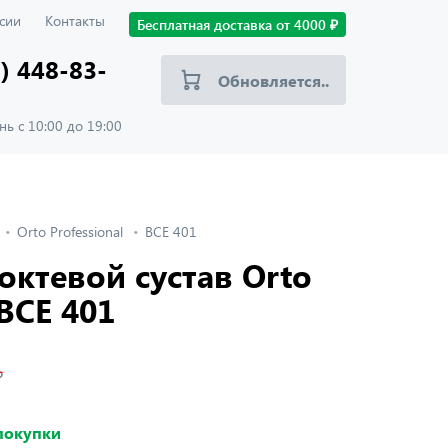
сии
Контакты
Бесплатная доставка от
4000
₽
) 448-83-
Обновляется..
ь с 10:00 до 19:00
Orto Professional
BCE 401
октевой сустав Orto
 BCE 401
₽
 покупки