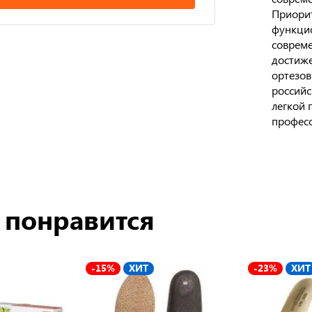
Приорит
функцио
совреме
достиже
ортезов
российс
легкой 
професс
 понравится
-15%
ХИТ
-23%
ХИТ