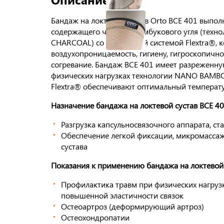
Бандаж на локтевой сустав Orto BCE 401 выпол
содержащего частицы бамбукового угля (тех
CHARCOAL) со встроенной системой Flextra®, 
воздухопроницаемость, гигиену, гигроскопичнос
согревание. Бандаж BCE 401 имеет разреженну
физических нагрузках технологии NANO BAMB
Flextra® обеспечивают оптимальный температу
Назначение бандажа на локтевой сустав BCE 40
Разгрузка капсульносвязочного аппарата, ст
Обеспечение легкой фиксации, микромассаж
сустава
Показания к применению бандажа на локтевой 
Профилактика травм при физических нагрузка
повышенной эластичности связок
Остеоартроз (деформирующий артроз)
Остеохондропатии