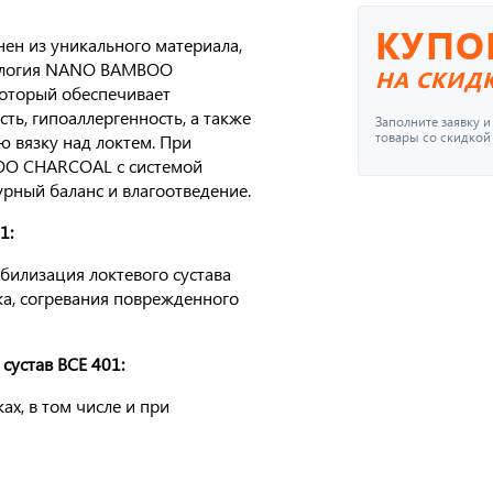
КУПО
нен из уникального материала,
нология NANO BAMBOO
НА СКИД
который обеспечивает
ть, гипоаллергенность, а также
Заполните заявку 
товары со скидкой
ю вязку над локтем. При
OO CHARCOAL с системой
рный баланс и влагоотведение.
1:
абилизация локтевого сустава
а, согревания поврежденного
сустав BCE 401:
х, в том числе и при