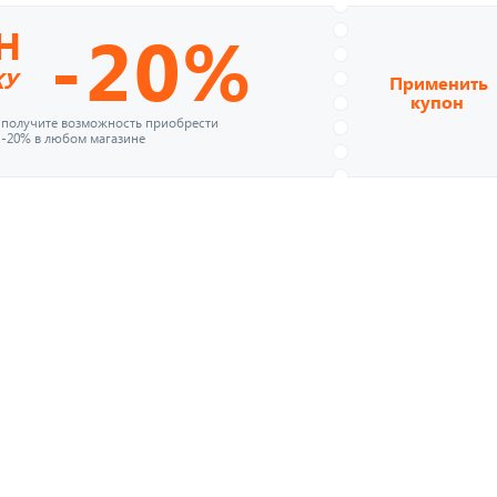
-20%
Н
КУ
Применить
купон
и получите возможность приобрести
 -20% в любом магазине