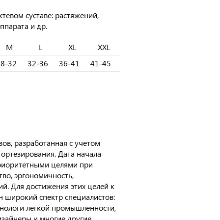
тевом суставе: растяжений,
ппарата и др.
M
L
XL
XXL
28-32
32-36
36-41
41-45
ов, разработанная с учетом
ортезирования. Дата начала
 Приоритетными целями при
во, эргономичность,
й. Для достижения этих целей к
н широкий спектр специалистов:
хнологи легкой промышленности,
изайнеры и многие другие.