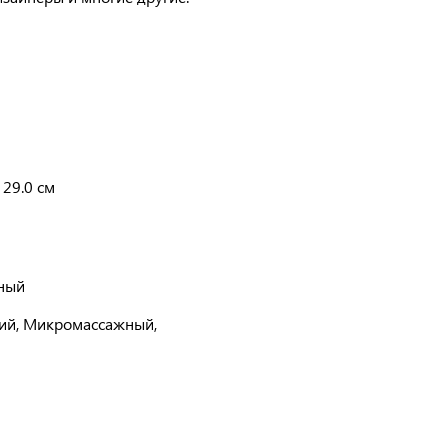
 29.0 см
ный
ий, Микромассажный,
й