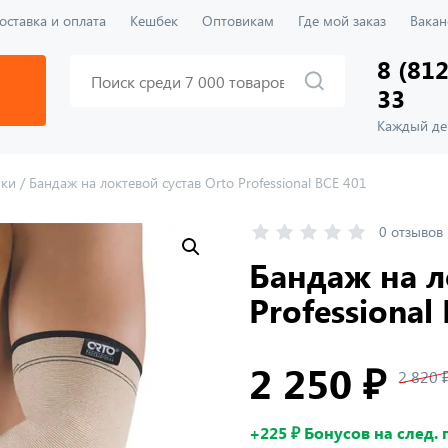
оставка и оплата
Кешбек
Оптовикам
Где мой заказ
Вакан
8 (812
33
Каждый ден
ики
/
Бандаж на локтевой сустав Orto Professional BCE 401
0 отзывов
Бандаж на л
Professional
2 250 ₽
2 820 
+225 ₽ Бонусов на след.