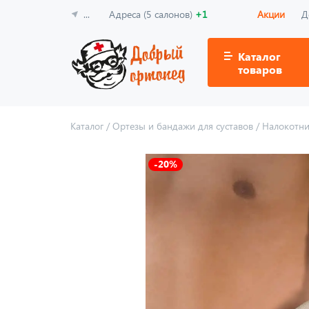
...
Адреса (5 салонов)
+1
Акции
Д
Каталог
товаров
Каталог
/
Ортезы и бандажи для суставов
/
Налокотн
-20%