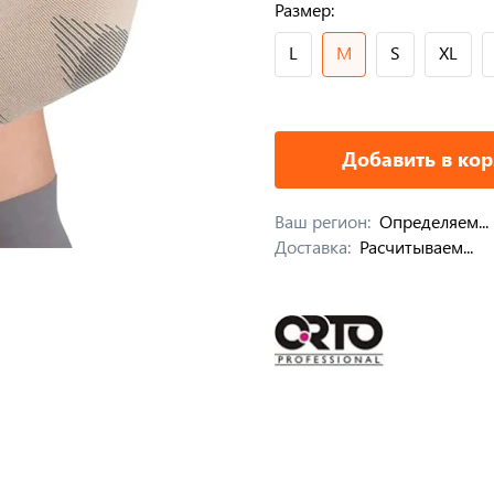
Размер:
L
M
S
XL
Добавить в ко
Ваш регион:
Определяем...
Доставка:
Расчитываем...