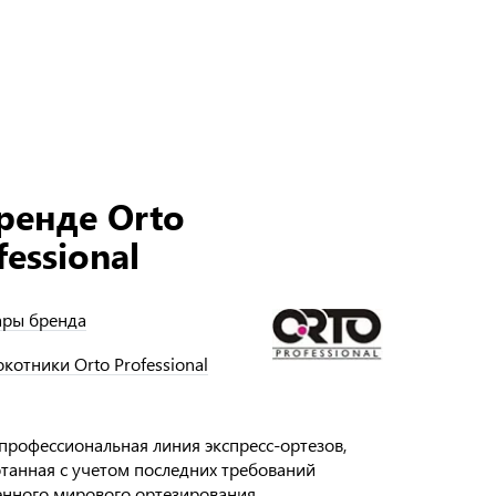
ренде Orto
fessional
ары бренда
окотники Orto Professional
профессиональная линия экспресс-ортезов,
танная с учетом последних требований
нного мирового ортезирования.