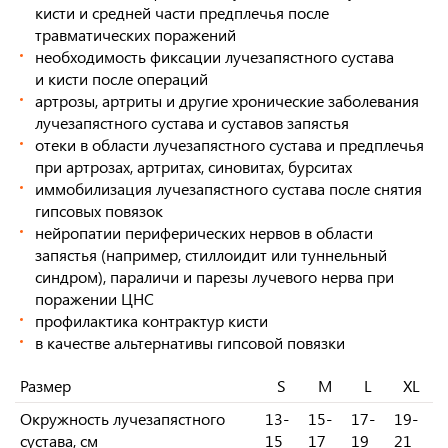
кисти и средней части предплечья после
травматических поражений
необходимость фиксации лучезапястного сустава
и кисти после операций
артрозы, артриты и другие хронические заболевания
лучезапястного сустава и суставов запястья
отеки в области лучезапястного сустава и предплечья
при артрозах, артритах, синовитах, бурситах
иммобилизация лучезапястного сустава после снятия
гипсовых повязок
нейропатии периферических нервов в области
запястья (например, стиллоидит или туннельный
синдром), параличи и парезы лучевого нерва при
поражении ЦНС
профилактика контрактур кисти
в качестве альтернативы гипсовой повязки
Размер
S
M
L
XL
Окружность лучезапястного
13-
15-
17-
19-
сустава, см
15
17
19
21