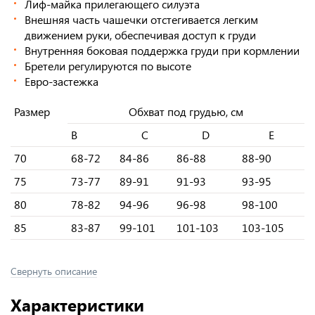
Лиф-майка прилегающего силуэта
Внешняя часть чашечки отстегивается легким
движением руки, обеспечивая доступ к груди
Внутренняя боковая поддержка груди при кормлении
Бретели регулируются по высоте
Евро-застежка
Размер
Обхват под грудью, см
B
C
D
E
70
68-72
84-86
86-88
88-90
75
73-77
89-91
91-93
93-95
80
78-82
94-96
96-98
98-100
85
83-87
99-101
101-103
103-105
Свернуть описание
Характеристики