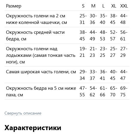
Размер
S
M
L
XL
XXL
Окружность голени на 2 см
25-
30-
35-
38-
44-
ниже коленной чашечки, см
31
36
40
45
48
Окружность средней части
38-
44-
48-
52-
56-
бедра, см
45
49
53
57
61
Окружность голени над
19-
21-
23-
25-
27-
лодыжками (самая тонкая часть
21
23
25
27
29
ноги), см
Самая широкая часть голени, см
29-
33-
36-
40-
44-
34
37
41
45
47
Окружность бедра на 5 см ниже
47-
54-
61-
65-
69-
паха, см
55
62
66
70
75
Свернуть описание
Характеристики