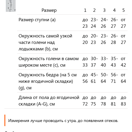
Размер
1
2
3
4
5
Размер ступни (a)
до
23-
24-
26-
от
23
24
26
27
27
Окружность самой узкой
до
20-
23-
26-
от
части голени над
20
23
26
28
27
лодыжками (b), см
Окружность голени в самом
до
30-
33-
35-
от
широком месте (c), см
33
37
40
43
42
Окружность бедра (на 5 см
до
45-
50-
56-
от
ниже ягодичной складки)
56
61
64
71
64
(g), см
Длина от пола до ягодичной
до
до
до
до
до
складки (A-G), см
72
75
78
81
83
Измерения лучше проводить с утра, до появления отеков.