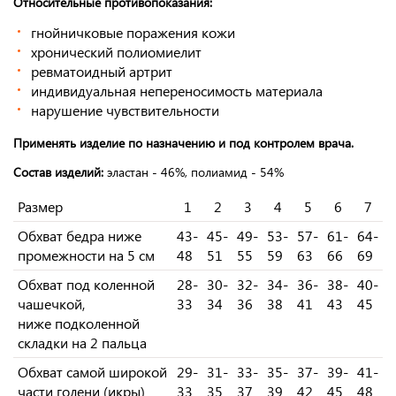
Относительные противопоказания:
гнойничковые поражения кожи
хронический полиомиелит
ревматоидный артрит
индивидуальная непереносимость материала
нарушение чувствительности
Применять изделие по назначению и под контролем врача.
Состав изделий:
эластан - 46%, полиамид - 54%
Размер
1
2
3
4
5
6
7
Обхват бедра ниже
43-
45-
49-
53-
57-
61-
64-
промежности на 5 см
48
51
55
59
63
66
69
Обхват под коленной
28-
30-
32-
34-
36-
38-
40-
чашечкой,
33
34
36
38
41
43
45
ниже подколенной
складки на 2 пальца
Обхват самой широкой
29-
31-
33-
35-
37-
39-
41-
части голени (икры)
33
35
37
39
42
45
48