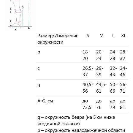
Размер/Измерение
S
M
L
XL
окружности
b
18-
20-
24-
28-
20
24
28
32
c
26,5-
29-
32-
34-
37
39
43
46
g
40,5-
44,5-
50-
56-
56
61
66
71
A-G, см
до
до
до
до
73,5
76
79
81
g – окружность бедра (на 5 см ниже
ягодичной складки)
b – окружность надлодыжечной области