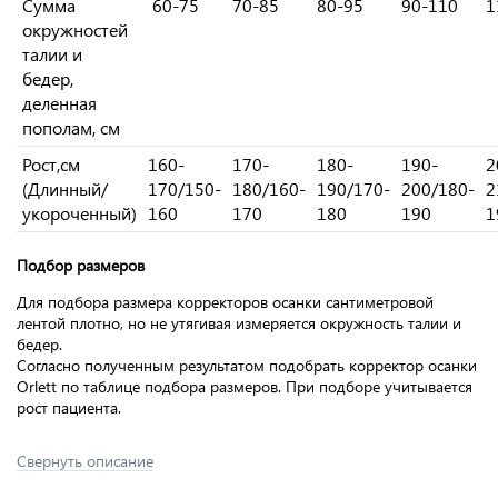
Сумма
60-75
70-85
80-95
90-110
1
окружностей
талии и
бедер,
деленная
пополам, см
Рост,см
160-
170-
180-
190-
2
(Длинный/
170/150-
180/160-
190/170-
200/180-
2
укороченный)
160
170
180
190
1
Подбор размеров
Для подбора размера корректоров осанки сантиметровой
лентой плотно, но не утягивая измеряется окружность талии и
бедер.
Согласно полученным результатом подобрать корректор осанки
Orlett по таблице подбора размеров. При подборе учитывается
рост пациента.
Свернуть описание