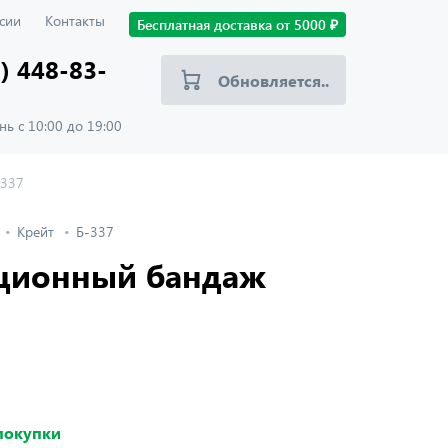
сии
Контакты
Бесплатная доставка от
5000
₽
) 448-83-
Обновляется..
ь с 10:00 до 19:00
-337
Крейт
Б-337
ционный бандаж
 покупки