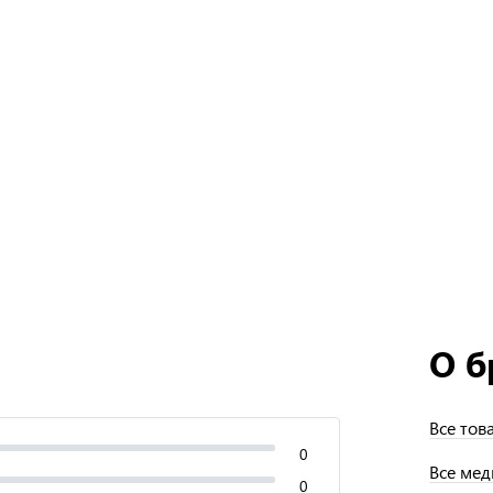
О б
Все тов
0
Все мед
0