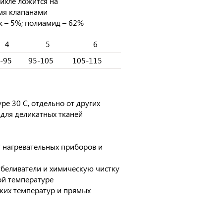
ихле ложится на
мя клапанами
ок – 5%; полиамид – 62%
4
5
6
-95
95-105
105-115
ре 30 С, отдельно от других
 для деликатных тканей
т нагревательных приборов и
отбеливатели и химическую чистку
ой температуре
оких температур и прямых