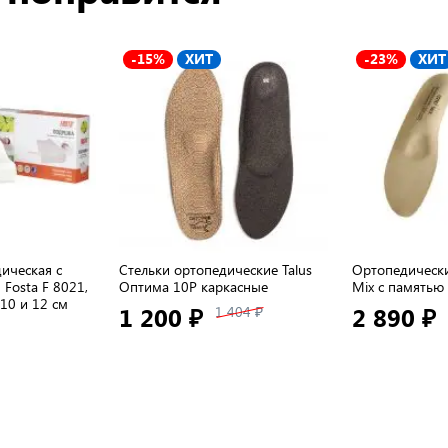
-15%
ХИТ
-23%
ХИТ
ическая с
Стельки ортопедические Talus
Ортопедически
Fosta F 8021,
Оптима 10Р каркасные
Mix с памятью
 10 и 12 см
1 200 ₽
2 890 ₽
1 404 ₽