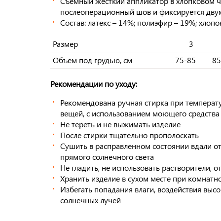
Съемный жесткий аппликатор в хлопковом ч
послеоперационный шов и фиксируется дву
Состав: латекс – 14%; полиэфир – 19%; хлоп
Размер
3
Объем под грудью, см
75-85
85
Рекомендации по уходу:
Рекомендована ручная стирка при температу
вещей, с использованием моющего средства
Не тереть и не выжимать изделие
После стирки тщательно прополоскать
Сушить в расправленном состоянии вдали о
прямого солнечного света
Не гладить, не использовать растворители, 
Хранить изделие в сухом месте при комнатн
Избегать попадания влаги, воздействия выс
солнечных лучей