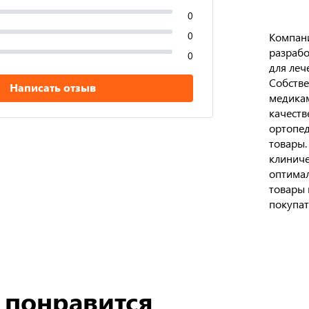
0
0
Компани
разрабо
0
для леч
Собстве
Написать отзыв
медикам
качеств
ортопед
товары.
клиниче
оптимал
товары 
покупат
 понравится