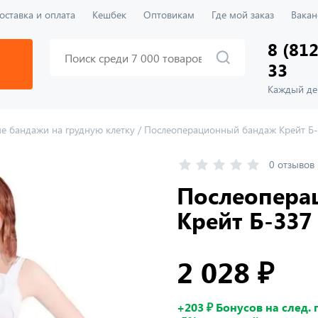
оставка и оплата
Кешбек
Оптовикам
Где мой заказ
Вакан
8 (812
33
Каждый ден
е бандажи на грудную клетку
/
Послеоперационный бандаж Крейт Б
0 отзывов
Послеопера
Крейт Б-337
2 028 ₽
+203 ₽ Бонусов на след.