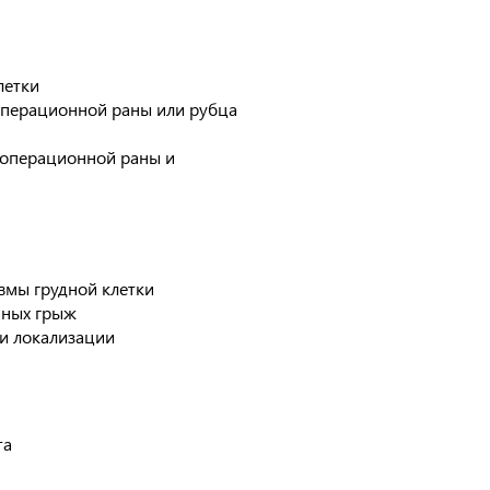
летки
операционной раны или рубца
еоперационной раны и
вмы грудной клетки
нных грыж
и локализации
та