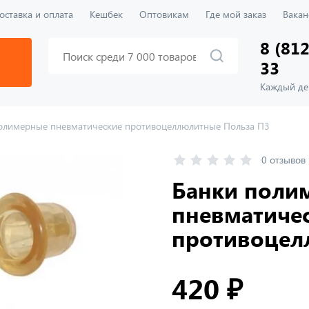
оставка и оплата
Кешбек
Оптовикам
Где мой заказ
Вакан
8 (812
33
Каждый ден
олимерные пневматические противоцеллюлитные Польза П3
0 отзывов
Банки поли
пневматиче
противоцел
420 ₽