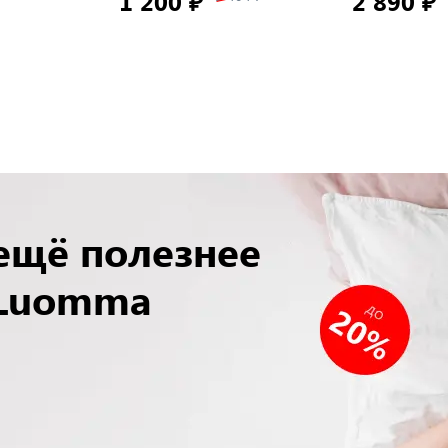
1 200 ₽
2 890 ₽
 ещё полезнее
 Luomma