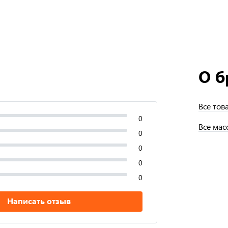
О б
Все тов
0
Все мас
0
0
0
0
Написать отзыв