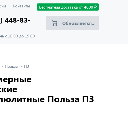
сии
Контакты
Бесплатная доставка от
4000
₽
) 448-83-
Обновляется..
ь с 10:00 до 19:00
Польза
П3
мерные
ские
люлитные Польза П3