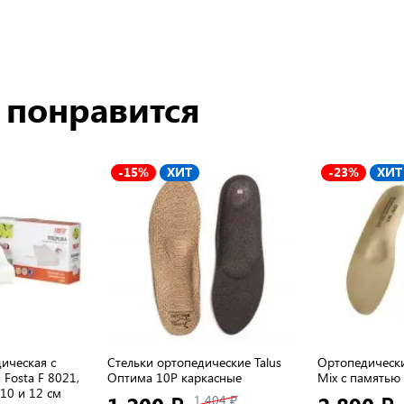
 понравится
-15%
ХИТ
-23%
ХИТ
ическая с
Стельки ортопедические Talus
Ортопедически
Fosta F 8021,
Оптима 10Р каркасные
Mix с памятью
 10 и 12 см
1 404 ₽