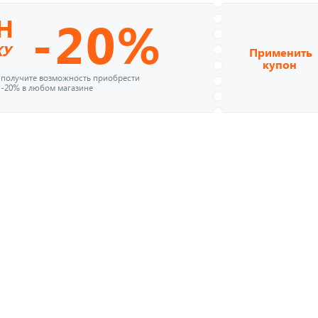
-20%
Н
КУ
Применить
купон
и получите возможность приобрести
 -20% в любом магазине