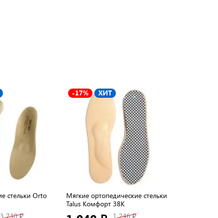
-17%
ХИТ
-19%
Х
е стельки Orto
Мягкие ортопедические стельки
Стельки орт
Talus Комфорт 38К
Soft Tech
3 730 ₽
1 246 ₽