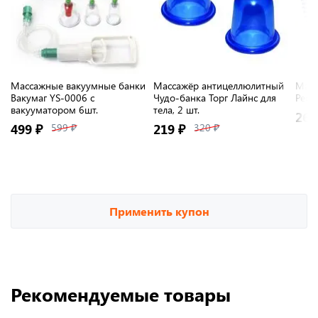
Массажные вакуумные банки
Массажёр антицеллюлитный
Масс
Вакумаг YS-0006 с
Чудо-банка Торг Лайнс для
Рефл
вакууматором 6шт.
тела, 2 шт.
269
499 ₽
599 ₽
219 ₽
320 ₽
Применить купон
Рекомендуемые товары