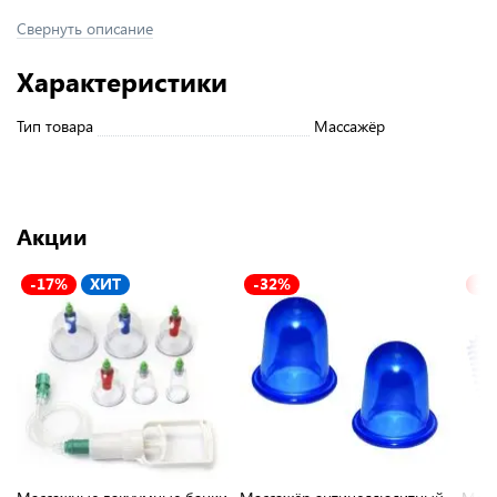
Свернуть описание
Характеристики
Тип товара
Массажёр
Акции
-17%
ХИТ
-32%
-2