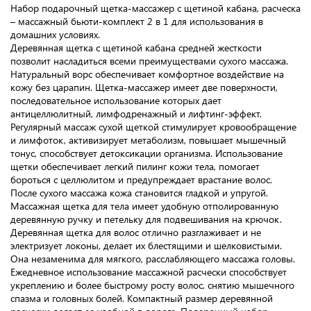
Набор подарочный щетка-массажер с щетиной кабана, расческа
– массажный бьюти-комплект 2 в 1 для использования в
домашних условиях.
Деревянная щетка с щетиной кабана средней жесткости
позволит насладиться всеми преимуществами сухого массажа.
Натуральный ворс обеспечивает комфортное воздействие на
кожу без царапин. Щетка-массажер имеет две поверхности,
последовательное использование которых дает
антицеллюлитный, лимфодренажный и лифтинг-эффект.
Регулярный массаж сухой щеткой стимулирует кровообращение
и лимфоток, активизирует метаболизм, повышает мышечный
тонус, способствует детоксикации организма. Использование
щетки обеспечивает легкий пилинг кожи тела, помогает
бороться с целлюлитом и предупреждает врастание волос.
После сухого массажа кожа становится гладкой и упругой.
Массажная щетка для тела имеет удобную отполированную
деревянную ручку и петельку для подвешивания на крючок.
Деревянная щетка для волос отлично разглаживает и не
электризует локоны, делает их блестящими и шелковистыми.
Она незаменима для мягкого, расслабляющего массажа головы.
Ежедневное использование массажной расчески способствует
укреплению и более быстрому росту волос, снятию мышечного
спазма и головных болей. Компактный размер деревянной