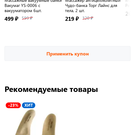
Массажные вакуумные банки
Массажёр антицеллюлитный
Масс
Вакумаг YS-0006 с
Чудо-банка Торг Лайнс для
Рефл
вакууматором 6шт.
тела, 2 шт.
269
499 ₽
599 ₽
219 ₽
320 ₽
Применить купон
Рекомендуемые товары
-23%
ХИТ