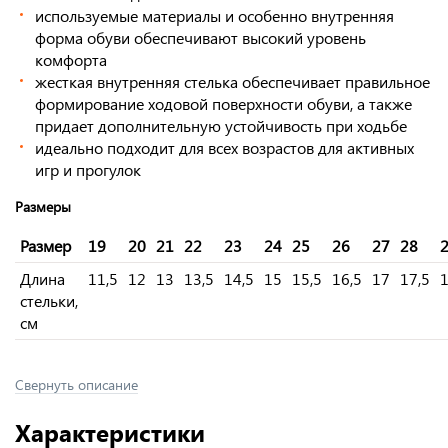
используемые материалы и особенно внутренняя
форма обуви обеспечивают высокий уровень
комфорта
жесткая внутренняя стелька обеспечивает правильное
формирование ходовой поверхности обуви, а также
придает дополнительную устойчивость при ходьбе
идеально подходит для всех возрастов для активных
игр и прогулок
Размеры
Размер
19
20
21
22
23
24
25
26
27
28
Длина
11,5
12
13
13,5
14,5
15
15,5
16,5
17
17,5
стельки,
см
Свернуть описание
Характеристики