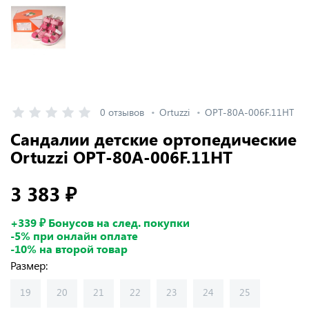
0 отзывов
Ortuzzi
ОРТ-80A-006F.11НТ
Сандалии детские ортопедические
Ortuzzi ОРТ-80A-006F.11НТ
3 383 ₽
+339 ₽ Бонусов на след. покупки
-5% при онлайн оплате
-10% на второй товар
Размер:
19
20
21
22
23
24
25