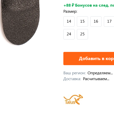
+88 ₽ Бонусов на след. 
Размер:
14
15
16
17
24
25
Добавить в ко
Ваш регион:
Определяем...
Доставка:
Расчитываем...