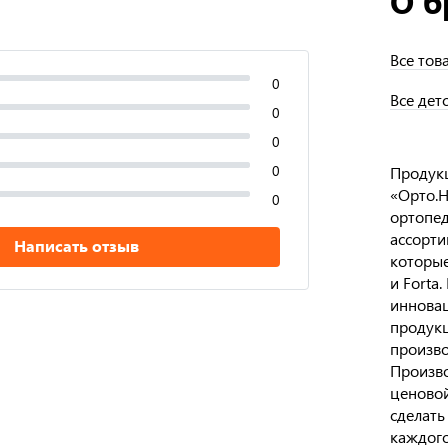
О б
Все тов
0
Все дет
0
0
0
Продукц
«Орто.Н
0
ортопед
ассорти
Написать отзыв
которые
и Forta
инновац
продукц
произво
Произво
ценовой
сделать
каждого