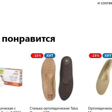
и соотв
 понравится
-15%
ХИТ
-23%
ХИТ
ическая с
Стельки ортопедические Talus
Ортопедически