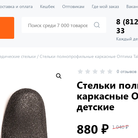
оставка и оплата
Кешбек
Оптовикам
Где мой заказ
Вакан
8 (812
33
Каждый ден
едические стельки
/
Стельки полнопрофильные каркасные Оптима Tal
0 отзывов
Стельки по
каркасные О
детские
880 ₽
1 040 ₽