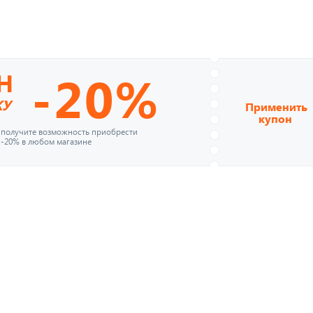
-20%
Н
КУ
Применить
купон
и получите возможность приобрести
 -20% в любом магазине