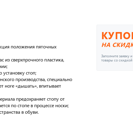
КУПО
НА СКИД
екция положения пяточных
Заполните заявку 
с из сверхпрочного пластика,
товары со скидкой
ии;
 установку стоп;
нского производства, специально
ет ноге «дышать», впитывает
ериала предохраняет стопу от
тся по стопе в процессе носки;
ранства в обуви.