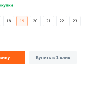
покупки
18
19
20
21
22
23
рзину
Купить в 1 клик