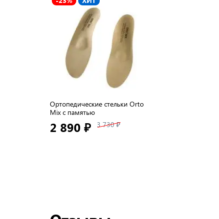
-23%
ХИТ
Ортопедические стельки Orto
Mix с памятью
2 890 ₽
3 730 ₽