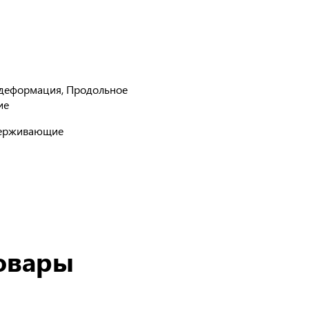
 деформация, Продольное
ие
ерживающие
овары