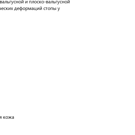
вальгусной и плоско-вальгусной
ических деформаций стопы у
я кожа