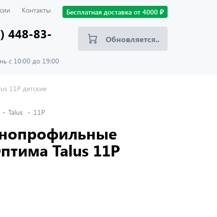
сии
Контакты
Бесплатная доставка от
4000
₽
) 448-83-
Обновляется..
ь с 10:00 до 19:00
us 11Р детские
Talus
11Р
лнопрофильные
птима Talus 11Р