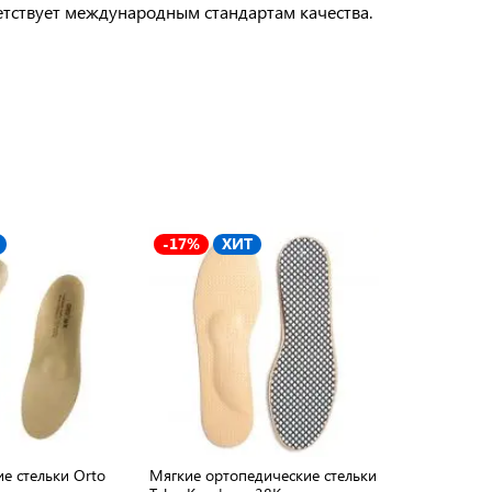
етствует международным стандартам качества.
-17%
ХИТ
-19%
Х
е стельки Orto
Мягкие ортопедические стельки
Стельки орт