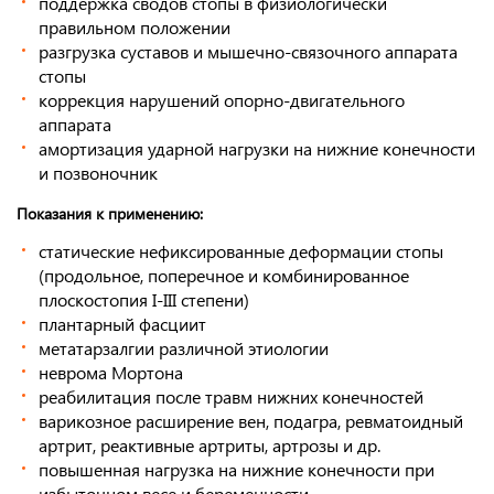
поддержка сводов стопы в физиологически
правильном положении
разгрузка суставов и мышечно-связочного аппарата
стопы
коррекция нарушений опорно-двигательного
аппарата
амортизация ударной нагрузки на нижние конечности
и позвоночник
Показания к применению:
статические нефиксированные деформации стопы
(продольное, поперечное и комбинированное
плоскостопия I-III степени)
плантарный фасциит
метатарзалгии различной этиологии
неврома Мортона
реабилитация после травм нижних конечностей
варикозное расширение вен, подагра, ревматоидный
артрит, реактивные артриты, артрозы и др.
повышенная нагрузка на нижние конечности при
избыточном весе и беременности