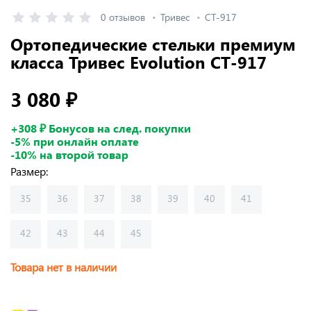
0 отзывов
Тривес
СТ-917
Ортопедические стельки премиум
класса Тривес Evolution СТ-917
3 080 ₽
+308 ₽ Бонусов на след. покупки
-5% при онлайн оплате
-10% на второй товар
Размер:
35
36
37
38
39
40
41
42
43
44
45
Товара нет в наличии