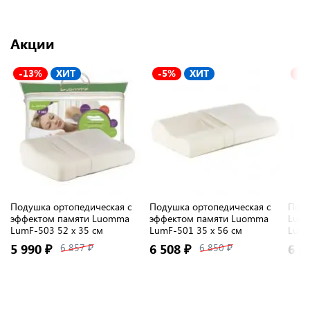
Акции
-13%
ХИТ
-5%
ХИТ
-5
Подушка ортопедическая с
Подушка ортопедическая с
Поду
эффектом памяти Luomma
эффектом памяти Luomma
Luom
LumF-503 52 x 35 см
LumF-501 35 х 56 см
LumF
5 990 ₽
6 857 ₽
6 508 ₽
6 850 ₽
6 6