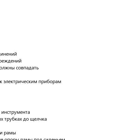
динений
вреждений
должны совпадать
 к электрическим приборам
я инструмента
ых трубках до щелчка
ти рамы
ые опоры рамы под сиденьем