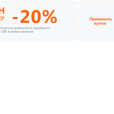
-20%
Н
КУ
Применить
купон
и получите возможность приобрести
 -20% в любом магазине