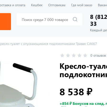
оставка и оплата
Кешбек
Оптовикам
Где мой заказ
Вакан
8 (812
33
Каждый ден
Кресло-туалет с опускающимися подлокотниками Тривес CA667
0 отзывов
Кресло-туал
подлокотни
8 538 ₽
+854 ₽ Бонусов на след.