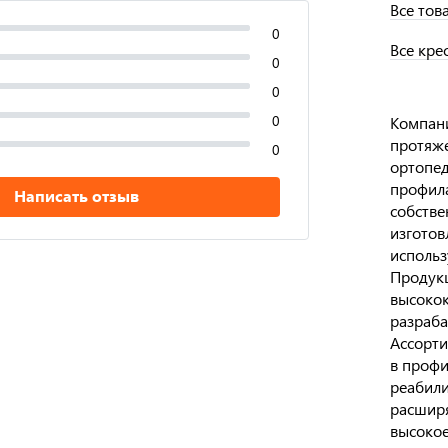
Все тов
0
Все кре
0
0
0
Компани
протяже
0
ортопед
профила
Написать отзыв
собстве
изготов
использ
Продукц
высокок
разраба
Ассорти
в профи
реабили
расширя
высокое