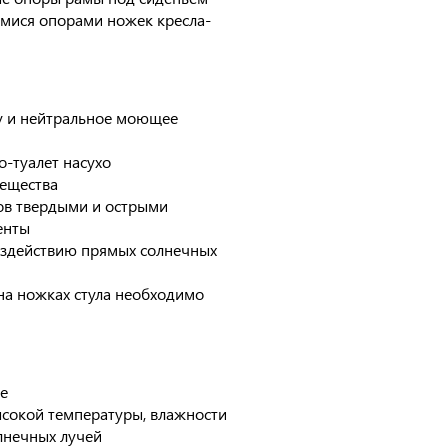
мися опорами ножек кресла-
ду и нейтральное моющее
о-туалет насухо
вещества
ров твердыми и острыми
енты
воздействию прямых солнечных
на ножках стула необходимо
те
ысокой температуры, влажности
олнечных лучей