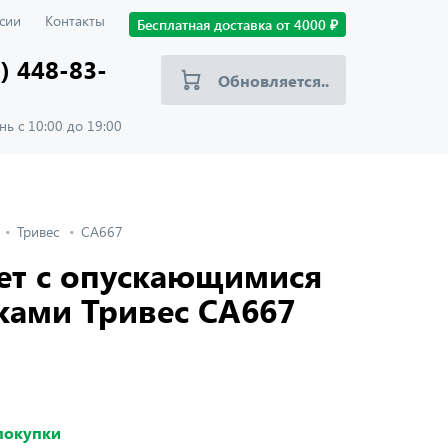
сии
Контакты
Бесплатная доставка от
4000
₽
) 448-83-
Обновляется..
ь с 10:00 до 19:00
Тривес
CA667
ет с опускающимися
ками Тривес CA667
 покупки