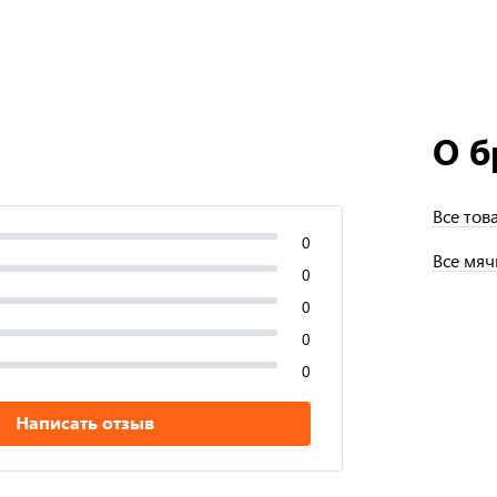
О б
Все тов
0
Все мяч
0
0
0
0
Написать отзыв