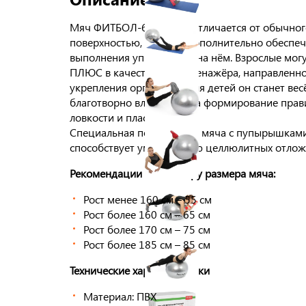
Мяч ФИТБОЛ-65 ПЛЮС отличается от обычного
поверхностью, которая дополнительно обеспеч
выполнения упражнений на нём. Взрослые мог
ПЛЮС в качестве минитренажёра, направленно
укрепления организма. Для детей он станет ве
благотворно влияющей на формирование правил
ловкости и пластичности.
Специальная поверхность мяча с пупырышками
способствует уменьшению целлюлитных отлож
Рекомендации по подбору размера мяча:
Рост менее 160 см – 55 см
Рост более 160 см – 65 см
Рост более 170 см – 75 см
Рост более 185 см – 85 см
Технические характеристики
Материал: ПВХ