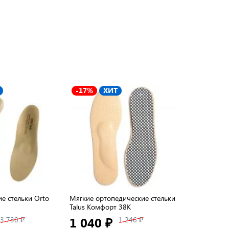
-17%
ХИТ
-19%
Х
е стельки Orto
Мягкие ортопедические стельки
Стельки орт
Talus Комфорт 38К
Soft Tech
1 040 ₽
2 390 
3 730 ₽
1 246 ₽