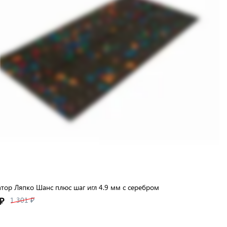
тор Ляпко Шанс плюс шаг игл 4.9 мм с серебром
₽
1 301 ₽